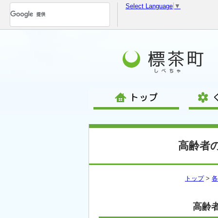
Select Language
▼
コ
ン
テ
ン
ツ
へ
移
動
高齢者
トップ
>
各
高齢