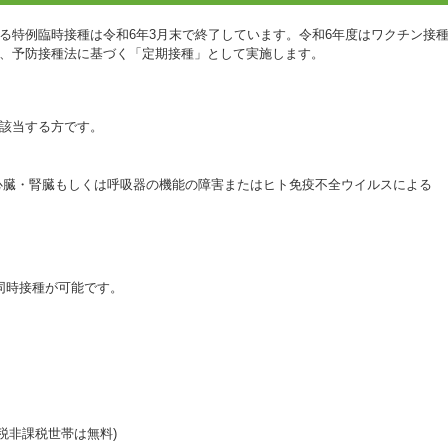
る特例臨時接種は令和6年3月末で終了しています。令和6年度はワクチン接
、予防接種法に基づく「定期接種」として実施します。
該当する方です。
、心臓・腎臓もしくは呼吸器の機能の障害またはヒト免疫不全ウイルスによる
同時接種が可能です。
民税非課税世帯は無料)