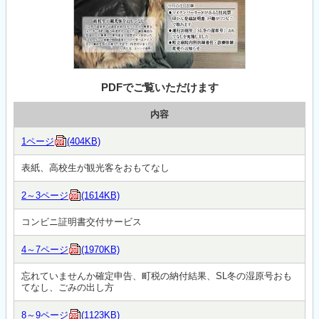
PDFでご覧いただけます
内容
1ページ
(404KB)
表紙、高校生が観光客をおもてなし
2～3ページ
(1614KB)
コンビニ証明書交付サービス
4～7ページ
(1970KB)
忘れていませんか確定申告、町税の納付結果、SL冬の湿原号おも
てなし、ごみの出し方
8～9ページ
(1123KB)