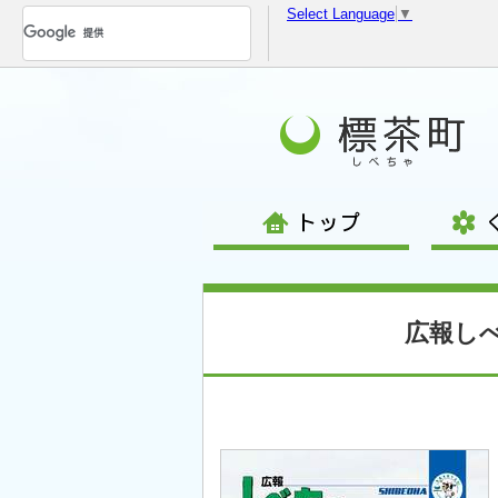
Select Language
▼
コ
ン
テ
ン
ツ
へ
移
動
広報しべち