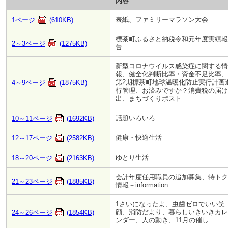
内容
表紙、ファミリーマラソン大会
1ページ
(610KB)
標茶町ふるさと納税令和元年度実績報
2～3ページ
(1275KB)
告
新型コロナウイルス感染症に関する情
報、健全化判断比率・資金不足比率、
第2期標茶町地球温暖化防止実行計画
4～9ページ
(1875KB)
行管理、お済みですか？消費税の届け
出、まちづくりポスト
話題いろいろ
10～11ページ
(1692KB)
健康・快適生活
12～17ページ
(2582KB)
ゆとり生活
18～20ページ
(2163KB)
会計年度任用職員の追加募集、特トク
21～23ページ
(1885KB)
情報－information
1さいになったよ、虫歯ゼロでいい笑
顔、消防だより、暮らしいきいきカレ
24～26ページ
(1854KB)
ンダー、人の動き、11月の催し