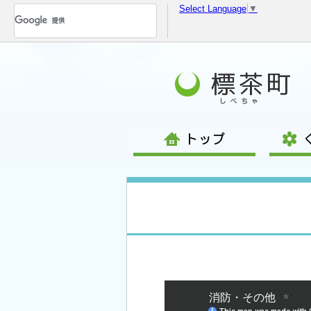
Select Language
▼
コ
ン
テ
ン
ツ
へ
移
動