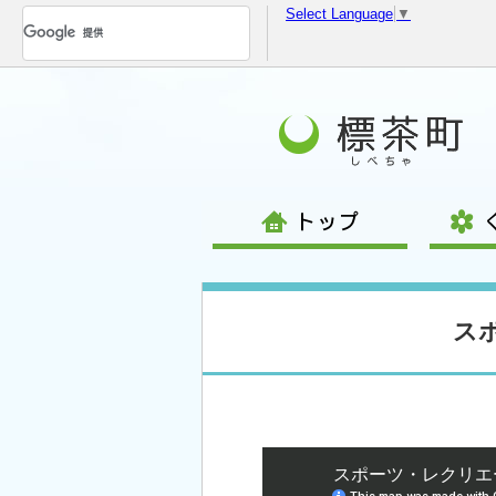
Select Language
▼
コ
ン
テ
ン
ツ
へ
移
動
ス