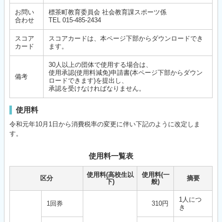
お問い
標茶町教育委員会 社会教育課スポーツ係
合わせ
TEL 015-485-2434
スコア
スコアカードは、本ページ下部からダウンロードでき
カード
ます。
30人以上の団体で使用する場合は、
使用承認(使用料減免)申請書(本ページ下部からダウン
備考
ロードできます)を提出し、
承認を受けなければなりません。
使用料
令和元年10月1日から消費税率の変更に伴い下記のように改定しま
す。
使用料一覧表
使用料(高校生以
使用料(一
区分
摘要
下)
般)
1人につ
1回券
310円
き