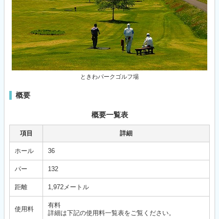
ときわパークゴルフ場
概要
概要一覧表
項目
詳細
ホール
36
パー
132
距離
1,972メートル
有料
使用料
詳細は下記の使用料一覧表をご覧ください。