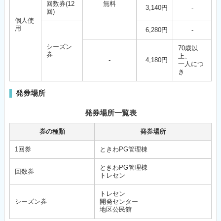
回数券(12
無料
3,140円
-
回)
個人使
用
6,280円
-
シーズン
70歳以
券
上、
-
4,180円
一人につ
き
発券場所
発券場所一覧表
券の種類
発券場所
1回券
ときわPG管理棟
ときわPG管理棟
回数券
トレセン
トレセン
シーズン券
開発センター
地区公民館