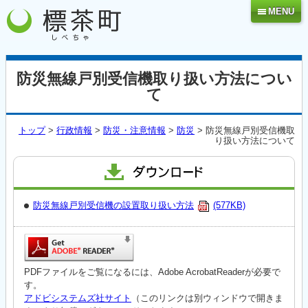
MENU
防災無線戸別受信機取り扱い方法につい
て
トップ
>
行政情報
>
防災・注意情報
>
防災
> 防災無線戸別受信機取
り扱い方法について
防災無線戸別受信機の設置取り扱い方法
(577KB)
PDFファイルをご覧になるには、Adobe AcrobatReaderが必要で
す。
アドビシステムズ社サイト
（このリンクは別ウィンドウで開きま