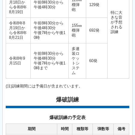
月18日か
午前8時30分から
榴弾
129発
ら令和8年
午後4時30分
砲
8月19日
特に大
きな音
が予想
令和8年8
午前8時30分から
155㎜
される
月19日か
午後4時30分
榴弾
692発
訓練
ら令和8年
午後7時から午後1
砲
8月21日
0時
多連
午前8時30分から
装ロ
令和8年9
午後4時30分
ケッ
60発
月15日
午後7時から午後1
トシ
0時まで
ステ
ム
(注)訓練期間には予備日が含まれています。
爆破訓練
爆破訓練の予定表
期間
時間
種類等
弾数等
備考