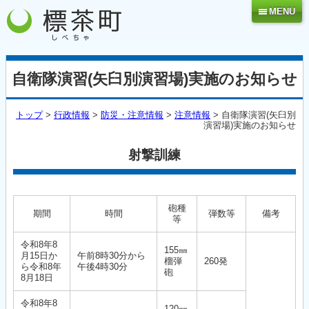
MENU
自衛隊演習(矢臼別演習場)実施のお知らせ
トップ
>
行政情報
>
防災・注意情報
>
注意情報
> 自衛隊演習(矢臼別
演習場)実施のお知らせ
射撃訓練
砲種
期間
時間
弾数等
備考
等
令和8年8
155㎜
月15日か
午前8時30分から
榴弾
260発
ら令和8年
午後4時30分
砲
8月18日
令和8年8
120㎜