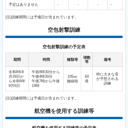
予定はありません
-
-
-
-
(注)訓練期間には予備日が含まれています。
空包射撃訓練
空包射撃訓練の予定表
弾数
期間
時間
種類等
備考
等
令和8年8
午前8時30分から
特に大きな音
月29日か
午後4時30分
105㎜
60
が予想される
ら令和8年
午後7時から午後
施線砲
発
訓練
9月6日
10時
(注)訓練期間には予備日が含まれています。
航空機を使用する訓練等
航空機を使用する訓練等の予定表