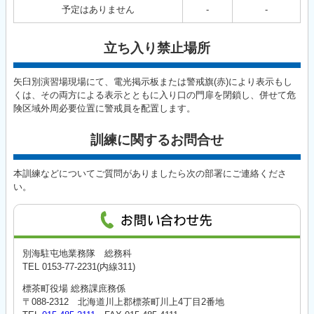
予定はありません
-
-
立ち入り禁止場所
矢臼別演習場現場にて、電光掲示板または警戒旗(赤)により表示もし
くは、その両方による表示とともに入り口の門扉を閉鎖し、併せて危
険区域外周必要位置に警戒員を配置します。
訓練に関するお問合せ
本訓練などについてご質問がありましたら次の部署にご連絡くださ
い。
別海駐屯地業務隊 総務科
TEL 0153-77-2231(内線311)
標茶町役場 総務課庶務係
〒088-2312 北海道川上郡標茶町川上4丁目2番地