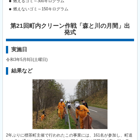
燃えるゴミ～300キログラム
燃えないゴミ～150キログラム
第21回町内クリーン作戦「森と川の月間」出
発式
実施日
令和3年5月8日(土曜日)
結果など
2年ぶりに標茶町主催で行われたこの事業には、161名が参加し、町道