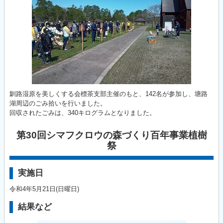
釧路湿原を美しくする会標茶支部主催のもと、142名が参加し、塘路
湖周辺のごみ拾いを行いました。
回収されたごみは、340キログラムとなりました。
第30回シマフクロウの森づくり百年事業植樹
祭
実施日
令和4年5月21日(日曜日)
結果など