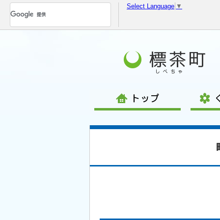
Select Language
▼
コ
ン
テ
ン
ツ
へ
移
動