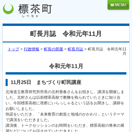
MENU
町長月誌 令和元年11月
トップ
>
行政情報
>
町長の部屋
>
町長月誌
> 町長月誌 令和元年11
月
令和元年11月
11月25日 まちづくり町民講座
北海道立教育研究所所長の北村善春さんをお招きし、講演を開催しま
した。北村さんは以前標茶高校で教鞭を執られていたときに知り合
い、今回標茶高校に視察にいらっしゃるという話をお聞きし、講師を
お願いしました。
快諾をいただき、「未来教育の創造と地域のかかわり」というテーマ
で講演をいただきました。
講演後、トークセッションのお時間をいただき、標茶高校の将来の展
望などについてお話させていただきました。