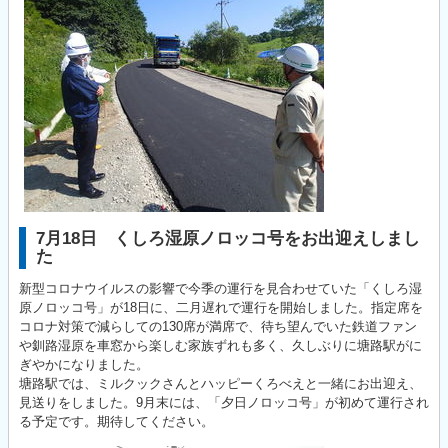
7月18日 くしろ湿原ノロッコ号をお出迎えしまし
た
新型コロナウイルスの影響で今季の運行を見合わせていた「くしろ湿
原ノロッコ号」が18日に、二月遅れで運行を開始しました。指定席を
コロナ対策で減らしての130席が満席で、待ち望んでいた鉄道ファン
や釧路湿原を車窓から楽しむ家族ずれも多く、久しぶりに塘路駅がに
ぎやかになりました。
塘路駅では、ミルクックさんとハッピーくろべえと一緒にお出迎え、
見送りをしました。9月末には、「夕日ノロッコ号」が初めて運行され
る予定です。期待してください。