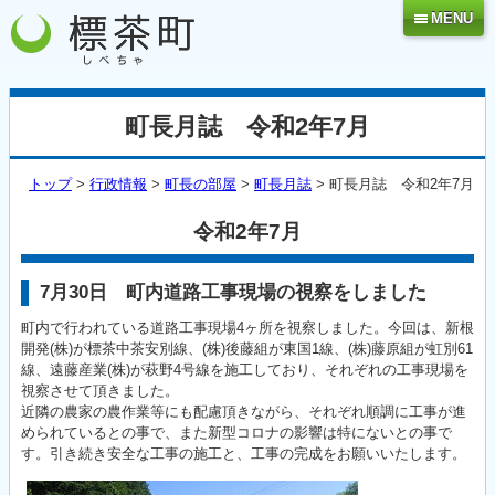
MENU
町長月誌 令和2年7月
トップ
>
行政情報
>
町長の部屋
>
町長月誌
> 町長月誌 令和2年7月
令和2年7月
7月30日 町内道路工事現場の視察をしました
町内で行われている道路工事現場4ヶ所を視察しました。今回は、新根
開発(株)が標茶中茶安別線、(株)後藤組が東国1線、(株)藤原組が虹別61
線、遠藤産業(株)が萩野4号線を施工しており、それぞれの工事現場を
視察させて頂きました。
近隣の農家の農作業等にも配慮頂きながら、それぞれ順調に工事が進
められているとの事で、また新型コロナの影響は特にないとの事で
す。引き続き安全な工事の施工と、工事の完成をお願いいたします。