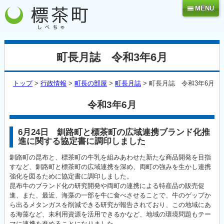
MENU
町長月誌 令和3年6月
トップ
>
行政情報
>
町長の部屋
>
町長月誌
> 町長月誌 令和3年6月
令和3年6月
6月24日 釧路町と標茶町の広域連携ブランド化推
進に関する協定書に調印しました
釧路町の昆布と、標茶町の牛乳を組みあわせた新たな商品開発を目指
すなど、釧路町と標茶町の広域連携を深め、両町の強みを生かし連携
強化を図るために協定書に調印しました。
昆布牛のブランド化の研究開発や両町の連携による特産品の販売促
進、また、最近、海藻の一部を牛に食べさせることで、牛のゲップか
ら出るメタンガスを削減できる研究が報告されており、この地域にあ
る海藻など、未利用資源を活用できるかなど、地域の環境問題もテー
マに連携を進めることになりました。