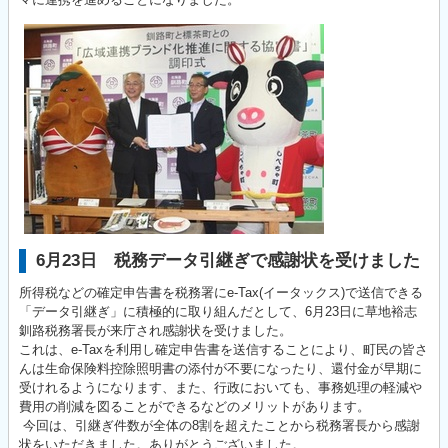
6月23日 税務データ引継ぎで感謝状を受けました
所得税などの確定申告書を税務署にe-Tax(イータックス)で送信できる
「データ引継ぎ」に積極的に取り組んだとして、6月23日に草地裕志
釧路税務署長が来庁され感謝状を受けました。
これは、e-Taxを利用し確定申告書を送信することにより、町民の皆さ
んは生命保険料控除照明書の添付が不要になったり、還付金が早期に
受けれるようになります、また、行政においても、事務処理の軽減や
費用の削減を図ることができるなどのメリットがあります。
今回は、引継ぎ件数が全体の8割を超えたことから税務署長から感謝
状をいただきました。ありがとうございました。