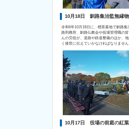
10月18日 釧路集治監無
令和6年10月18日に、標茶墓地で釧
路刑務所、釧路仏教会や役場管理職の皆
んの労役が、道路や鉄道整備のほか、地
く後世に伝えていかなければなりません
10月17日 役場の前庭の紅