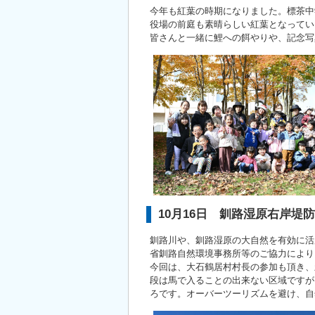
今年も紅葉の時期になりました。標茶中
役場の前庭も素晴らしい紅葉となってい
皆さんと一緒に鯉への餌やりや、記念写
10月16日 釧路湿原右岸
釧路川や、釧路湿原の大自然を有効に活
省釧路自然環境事務所等のご協力により
今回は、大石鶴居村村長の参加も頂き、
段は馬で入ることの出来ない区域ですが
ろです。オーバーツーリズムを避け、自