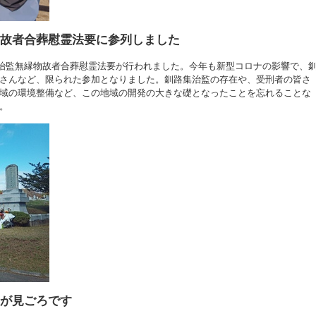
縁物故者合葬慰霊法要に参列しました
路集治監無縁物故者合葬慰霊法要が行われました。今年も新型コロナの影響で、
さんなど、限られた参加となりました。釧路集治監の存在や、受刑者の皆さ
域の環境整備など、この地域の開発の大きな礎となったことを忘れることな
。
葉が見ごろです