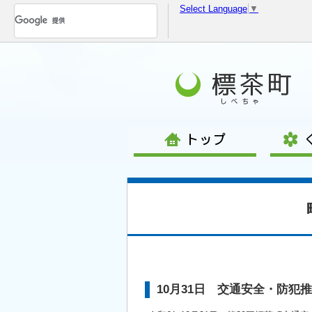
Select Language
▼
コ
ン
テ
ン
ツ
へ
移
動
10月31日 交通安全・防犯