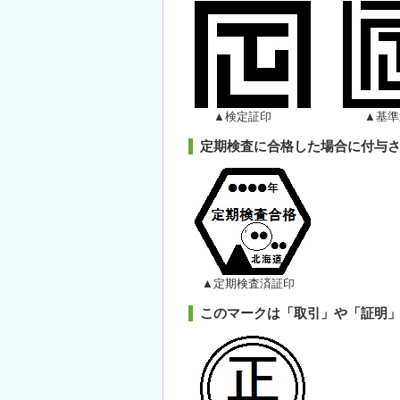
▲検定証印 ▲基準適
定期検査に合格した場合に付与さ
▲定期検査済証印
このマークは「取引」や「証明」