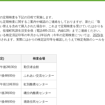
の定期検査を下記の日程で実施します。
ら定期検査に関するご案内や確認のご連絡をしておりますが、新たに「取
い替えを含めて購入された場合や、これまで定期検査を受けていたはかりを
役場町民課生活安全係（電話485-2111、内線128）までご連絡ください。
いる検定済証印等の年月から1年以内（今年の定期検査については、
2025(令
除されます。実際にはかりの検定証印等を確認したうえで検定免除のシールを
定)
検査会場
午後2時30分
勤労者会館
午後4時00分
ふれあい交流センター
午前11時30分
虹別酪農センター
午後2時00分
磯分内酪農センター
午後4時00分
塘路住民センター