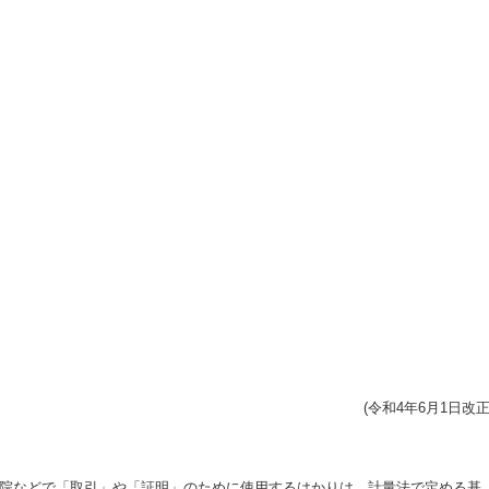
(令和4年6月1日改正
院などで「取引」や「証明」のために使用するはかりは、計量法で定める基