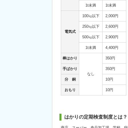
1t未満
1t未満
100㎏以下
2,000円
250㎏以下
2,600円
電気式
500㎏以下
2,900円
1t未満
4,400円
棒はかり
350円
手ばかり
350円
なし
分 銅
10円
おもり
10円
はかりの定期検査制度とは？
商店、スーパー、食品加工場、学校、病