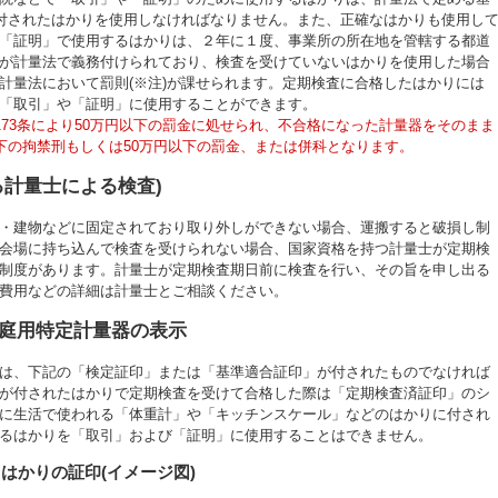
の付されたはかりを使用しなければなりません。また、正確なはかりも使用し
「証明」で使用するはかりは、２年に１度、事業所の所在地を管轄する都道
が計量法で義務付けられており、検査を受けていないはかりを使用した場合
計量法において罰則(※注)が課せられます。定期検査に合格したはかりには
「取引」や「証明」に使用することができます。
173条により50万円以下の罰金に処せられ、不合格になった計量器をそのまま
以下の拘禁刑もしくは50万円以下の罰金、または併科となります。
る計量士による検査)
・建物などに固定されており取り外しができない場合、運搬すると破損し制
会場に持ち込んで検査を受けられない場合、国家資格を持つ計量士が定期検
制度があります。計量士が定期検査期日前に検査を行い、その旨を申し出る
費用などの詳細は計量士とご相談ください。
庭用特定計量器の表示
は、下記の「検定証印」または「基準適合証印」が付されたものでなければ
が付されたはかりで定期検査を受けて合格した際は「定期検査済証印」のシ
に生活で使われる「体重計」や「キッチンスケール」などのはかりに付され
るはかりを「取引」および「証明」に使用することはできません。
はかりの証印(イメージ図)