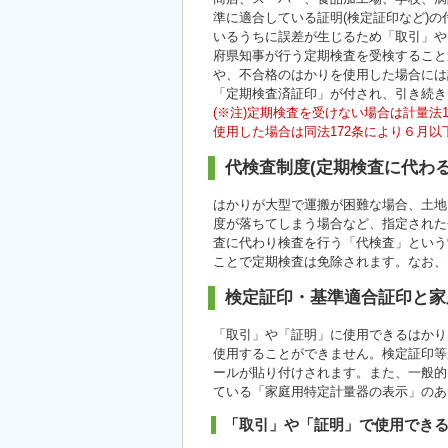
準に適合している証明(検定証印など)
いるうちに誤差が生じるため「取引」や
府県知事が行う定期検査を受検すること
や、不合格のはかりを使用した場合には
「定期検査済証印」が付され、引き続き
(※注)定期検査を受けない場合は計量法
使用した場合は同法172条により６月
代検査制度(定期検査に代わ
はかりが大型で運搬が困難な場合、土地
度が落ちてしまう場合など、指定された
査に代わり検査を行う「代検査」という
ことで定期検査は免除されます。なお、
検定証印・基準適合証印と家
「取引」や「証明」に使用できるはかり
使用することができません。検定証印等
ールが貼り付けされます。また、一般的
ている「家庭用特定計量器の表示」のあ
「取引」や「証明」で使用できる