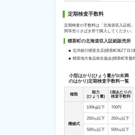
定期検査手数料
定期検査の手数料は「北海道収入証紙」
関等売りさばき所で購入してください。
標茶町の北海道収入証紙販売所
北洋銀行標茶支店(標茶町旭2丁目1番
標茶地方食品衛生協会(標茶町常盤8
小型はかり(ひょう量が1t未満
のはかり)定期検査手数料一覧
能力
1個あたりの
種類
(ひょう量)
検査手数料
100kg以下
700円
250㎏以下
250㎏以下
機械式
500㎏以下
500㎏以下