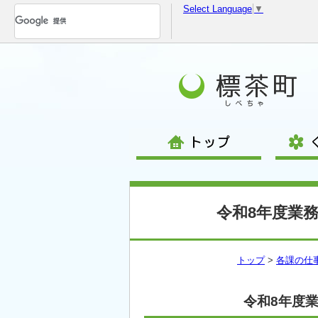
Select Language
▼
コ
ン
テ
ン
ツ
へ
移
動
令和8年度業
トップ
>
各課の仕
令和8年度