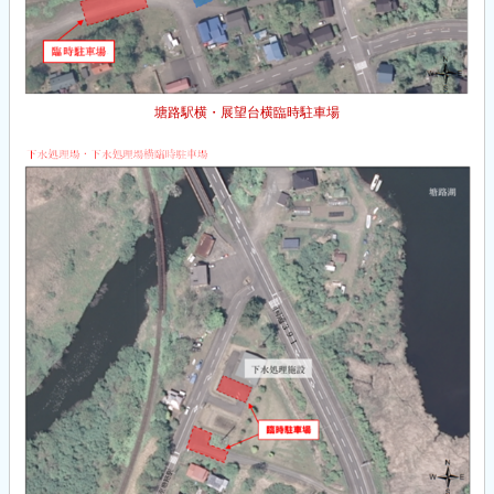
塘路駅横・展望台横臨時駐車場