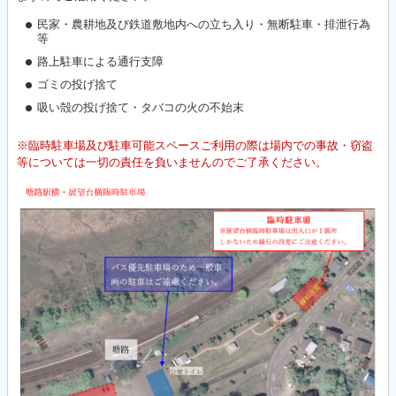
民家・農耕地及び鉄道敷地内への立ち入り・無断駐車・排泄行為
等
路上駐車による通行支障
ゴミの投げ捨て
吸い殻の投げ捨て・タバコの火の不始末
※臨時駐車場及び駐車可能スペースご利用の際は場内での事故・窃盗
等については一切の責任を負いませんのでご了承ください。