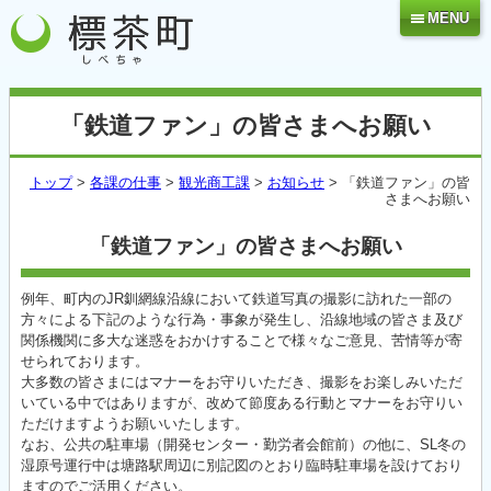
MENU
「鉄道ファン」の皆さまへお願い
トップ
>
各課の仕事
>
観光商工課
>
お知らせ
> 「鉄道ファン」の皆
さまへお願い
「鉄道ファン」の皆さまへお願い
例年、町内のJR釧網線沿線において鉄道写真の撮影に訪れた一部の
方々による下記のような行為・事象が発生し、沿線地域の皆さま及び
関係機関に多大な迷惑をおかけすることで様々なご意見、苦情等が寄
せられております。
大多数の皆さまにはマナーをお守りいただき、撮影をお楽しみいただ
いている中ではありますが、改めて節度ある行動とマナーをお守りい
ただけますようお願いいたします。
なお、公共の駐車場（開発センター・勤労者会館前）の他に、SL冬の
湿原号運行中は塘路駅周辺に別記図のとおり臨時駐車場を設けており
ますのでご活用ください。