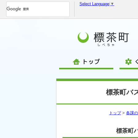
Select Language
▼
コ
ン
テ
ン
ツ
へ
移
動
標茶町バ
トップ
>
各課の
標茶町