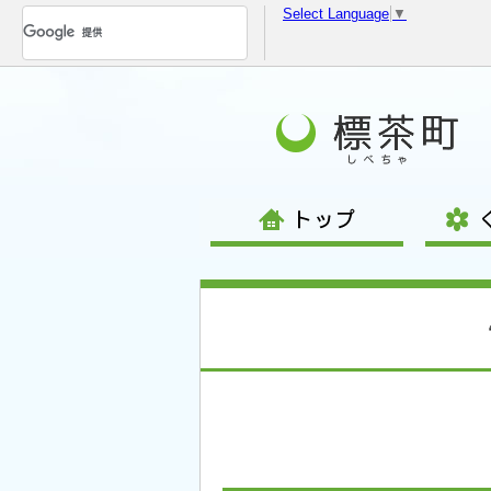
Select Language
▼
コ
ン
テ
ン
ツ
へ
移
動