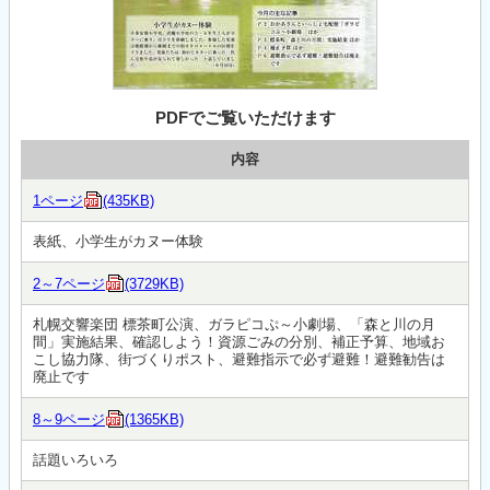
PDFでご覧いただけます
内容
1ページ
(435KB)
表紙、小学生がカヌー体験
2～7ページ
(3729KB)
札幌交響楽団 標茶町公演、ガラピコぷ～小劇場、「森と川の月
間」実施結果、確認しよう！資源ごみの分別、補正予算、地域お
こし協力隊、街づくりポスト、避難指示で必ず避難！避難勧告は
廃止です
8～9ページ
(1365KB)
話題いろいろ