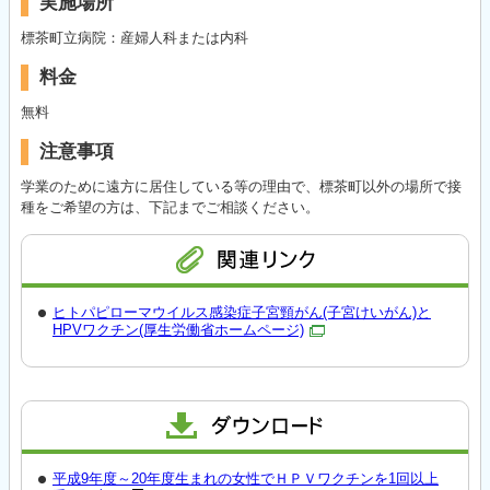
実施場所
標茶町立病院：産婦人科または内科
料金
無料
注意事項
学業のために遠方に居住している等の理由で、標茶町以外の場所で接
種をご希望の方は、下記までご相談ください。
ヒトパピローマウイルス感染症子宮頸がん(子宮けいがん)と
HPVワクチン(厚生労働省ホームページ)
平成9年度～20年度生まれの女性でＨＰＶワクチンを1回以上