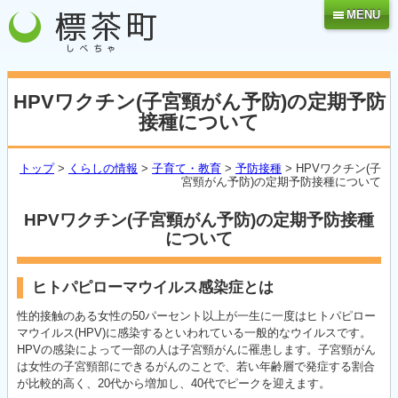
MENU
HPVワクチン(子宮頸がん予防)の定期予防
接種について
トップ
>
くらしの情報
>
子育て・教育
>
予防接種
> HPVワクチン(子
宮頸がん予防)の定期予防接種について
HPVワクチン(子宮頸がん予防)の定期予防接種
について
ヒトパピローマウイルス感染症とは
性的接触のある女性の50パーセント以上が一生に一度はヒトパピロー
マウイルス(HPV)に感染するといわれている一般的なウイルスです。
HPVの感染によって一部の人は子宮頸がんに罹患します。子宮頸がん
は女性の子宮頸部にできるがんのことで、若い年齢層で発症する割合
が比較的高く、20代から増加し、40代でピークを迎えます。