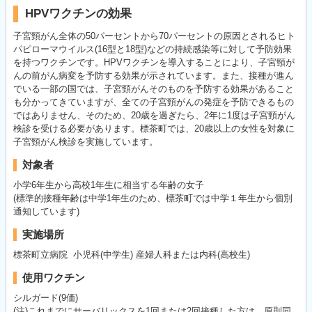
HPVワクチンの効果
子宮頸がん全体の50パーセントから70パーセントの原因とされるヒト
パピローマウイルス(16型と18型)などの持続感染等に対して予防効果
を持つワクチンです。HPVワクチンを導入することにより、子宮頸が
んの前がん病変を予防する効果が示されています。また、接種が進ん
でいる一部の国では、子宮頸がんそのものを予防する効果があること
も分かってきていますが、全ての子宮頸がんの発症を予防できるもの
ではありません、そのため、20歳を過ぎたら、2年に1度は子宮頸がん
検診を受ける必要があります。標茶町では、20歳以上の女性を対象に
子宮頸がん検診を実施しています。
対象者
小学6年生から高校1年生に相当する年齢の女子
(標準的接種年齢は中学1年生のため、標茶町では中学１年生から個別
通知しています)
実施場所
標茶町立病院 小児科(中学生) 産婦人科または内科(高校生)
使用ワクチン
シルガード(9価)
(注)これまでにサーバリックスを1回または2回接種した方は、原則同