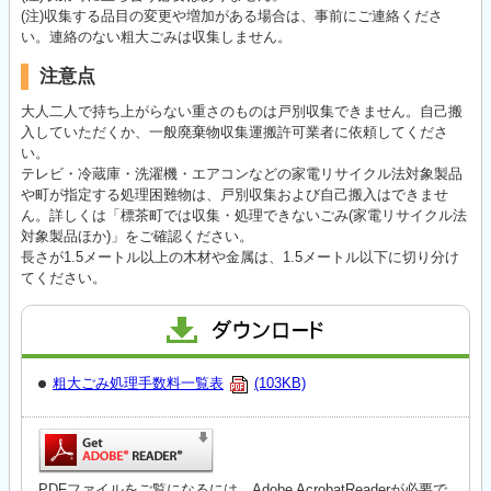
(注)収集する品目の変更や増加がある場合は、事前にご連絡くださ
い。連絡のない粗大ごみは収集しません。
注意点
大人二人で持ち上がらない重さのものは戸別収集できません。自己搬
入していただくか、一般廃棄物収集運搬許可業者に依頼してくださ
い。
テレビ・冷蔵庫・洗濯機・エアコンなどの家電リサイクル法対象製品
や町が指定する処理困難物は、戸別収集および自己搬入はできませ
ん。詳しくは「標茶町では収集・処理できないごみ(家電リサイクル法
対象製品ほか)」をご確認ください。
長さが1.5メートル以上の木材や金属は、1.5メートル以下に切り分け
てください。
粗大ごみ処理手数料一覧表
(103KB)
PDFファイルをご覧になるには、Adobe AcrobatReaderが必要で