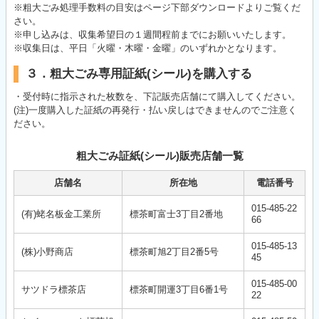
※粗大ごみ処理手数料の目安はページ下部ダウンロードよりご覧くだ
さい。
※申し込みは、収集希望日の１週間程前までにお願いいたします。
※収集日は、平日「火曜・木曜・金曜」のいずれかとなります。
３．粗大ごみ専用証紙(シール)を購入する
・受付時に指示された枚数を、下記販売店舗にて購入してください。
(注)一度購入した証紙の再発行・払い戻しはできませんのでご注意く
ださい。
粗大ごみ証紙(シール)販売店舗一覧
店舗名
所在地
電話番号
015-485-22
(有)蛯名板金工業所
標茶町富士3丁目2番地
66
015-485-13
(株)小野商店
標茶町旭2丁目2番5号
45
015-485-00
サツドラ標茶店
標茶町開運3丁目6番1号
22