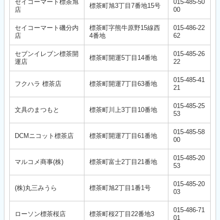
セイコーマート標茶旭
015-485-50
標茶町旭3丁目7番地15号
店
00
セイコーマート磯分内
標茶町字熊牛原野15線西
015-486-22
店
4番地
62
セブンイレブン標茶開
015-485-26
標茶町開運5丁目14番地
運店
22
015-485-41
フクハラ 標茶店
標茶町開運7丁目63番地
21
015-485-25
文具のまつもと
標茶町川上3丁目10番地
53
015-485-58
DCMニコット標茶店
標茶町開運7丁目61番地
00
015-485-20
マルコメ商事(株)
標茶町富士2丁目21番地
53
015-485-20
(株)丸三みうら
標茶町旭2丁目1番1号
03
015-486-71
ローソン標茶桜店
標茶町桜2丁目22番地3
01