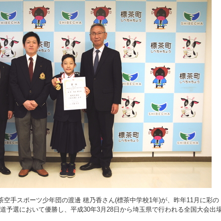
茶空手スポーツ少年団の渡邊 穂乃香さん(標茶中学校1年)が、昨年11月に彩の
道予選において優勝し、平成30年3月28日から埼玉県で行われる全国大会出