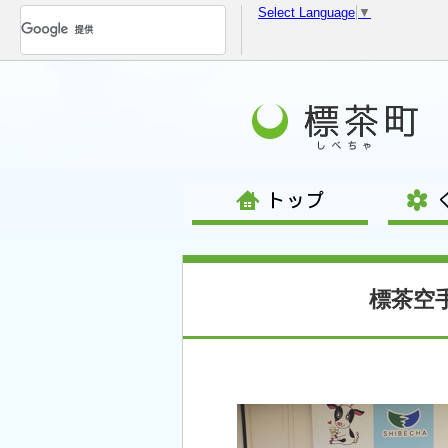
Select Language
▼
コ
ン
テ
ン
ツ
へ
移
動
標茶空