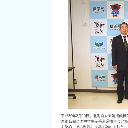
平成30年2月19日、北海道糸東清澄館標
国第12回全国中学生空手道選抜大会北海
を決め、その報告に役場を訪れました。