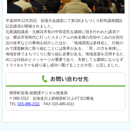
平成30年12月25日、役場大会議室にて第1回まちづくり町民講座開設
記念講演が開催されました。
元衆議院議員・元横浜市長の中田宏氏を講師に招き行われた講演で
は、横浜市長時代に行ったスタジアムの命名権の売却やごみの分別方
法の改革などの事例を紹介したほか、「地域課題は多様化し、行政の
みで課題解決に取り組むことには限界がある。「民」の力を発揮し、
地域全体でまちづくりに取り組む必要がある。地域資源を活用するた
めには仕組みとメッセージが重要であり、失敗しても臆病にならなず
トライ&エラーを繰り返し成功へ繋げることが大切」と話しました。
標茶町役場 総務課デジタル推進係
〒088-2312 北海道川上郡標茶町川上4丁目2番地
TEL
015-485-2111
FAX 015-485-4111