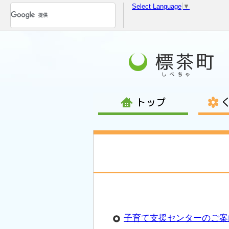
Select Language
▼
コ
ン
テ
ン
ツ
へ
移
動
子育て支援センターのご案