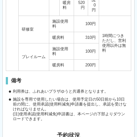
52
暖房
520
0
料
円
円
施設使用
100円
料
研修室
1時間につき
暖房料
310円
ただし、営利
使用以外は無
施設使用
料
100円
料
プレイルーム
暖房料
200円
備考
利用券は、ふれあいプラザゆうと共通券となります。
施設を専用で使用したい場合は、使用予定日の50日前から10日
前の間に、使用承認(使用料減免)申請書を提出し、承認を受けな
ければなりません。
(注)使用承認(使用料減免)申請書は、本ページの下部よりダウン
ロードできます。
予約状況