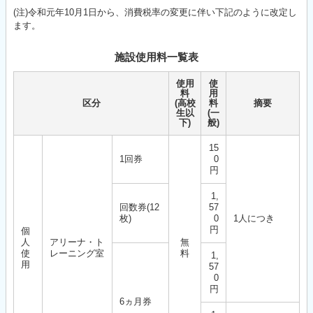
(注)令和元年10月1日から、消費税率の変更に伴い下記のように改定し
ます。
施設使用料一覧表
使用
使
料
用
区分
(高校
料
摘要
生以
(一
下)
般)
15
1回券
0
円
1,
回数券(12
57
枚)
0
1人につき
円
個
人
アリーナ・ト
無
使
レーニング室
料
1,
用
57
0
円
6ヵ月券