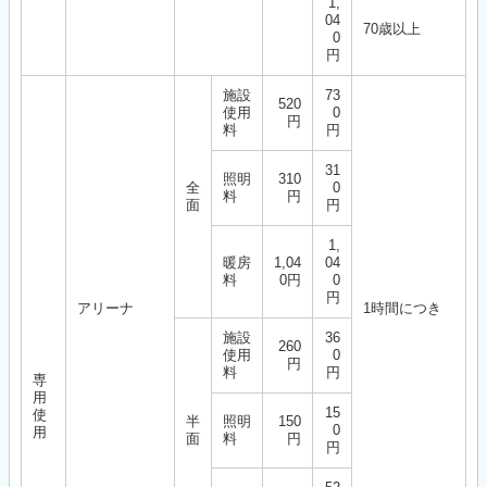
1,
04
70歳以上
0
円
施設
73
520
使用
0
円
料
円
31
照明
310
全
0
料
円
面
円
1,
暖房
1,04
04
料
0円
0
円
アリーナ
1時間につき
施設
36
260
使用
0
円
料
円
専
用
15
使
半
照明
150
0
用
面
料
円
円