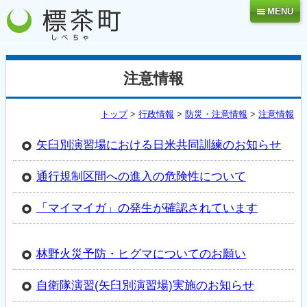
MENU
注意情報
トップ
>
行政情報
>
防災・注意情報
>
注意情報
矢臼別演習­場における­日米共同訓練のお知らせ
通行規制区間への進入の危険性について
「マイマイガ」の発生が確認されています
林野火災予防・ヒグマについてのお願い
自衛隊演習(矢臼別演習場)実施のお知らせ