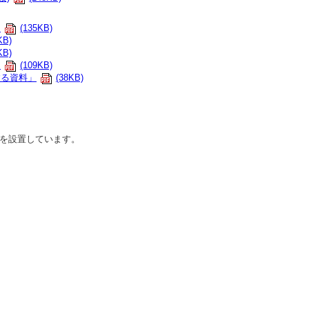
」
(135KB)
KB)
KB)
」
(109KB)
する資料」
(38KB)
を設置しています。