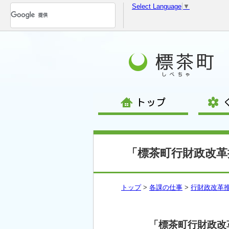
Select Language
▼
コ
ン
テ
ン
ツ
へ
移
動
「標茶町行財政改革
トップ
>
各課の仕事
>
行財政改革
「標茶町行財政改