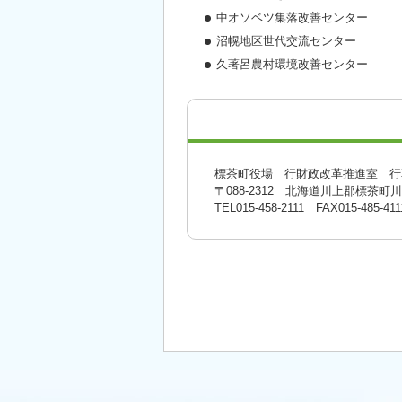
中オソベツ集落改善センター
沼幌地区世代交流センター
久著呂農村環境改善センター
標茶町役場 行財政改革推進室 行
〒088-2312 北海道川上郡標茶町
TEL015-458-2111 FAX015-485-411