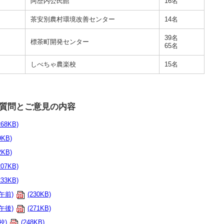
阿歴内公民館
16名
茶安別農村環境改善センター
14名
39名
標茶町開発センター
65名
しべちゃ農楽校
15名
質問とご意見の内容
268KB)
9KB)
2KB)
207KB)
233KB)
午前)
(230KB)
午後)
(271KB)
校)
(248KB)