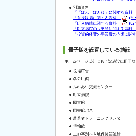
別添資料
「「ぽん・ぽんゆ」に関する資料
「育成牧場に関する資料」
(29
「町立病院に関する資料」
(62
「町立病院の収支等に関する資料
「投資的経費の事業費の内訳に関
冊子版を設置している施設
ホームページ以外にも下記施設に冊子版
役場庁舎
各公民館
ふれあい交流センター
町立病院
図書館
図書館バス
農業者トレーニングセンター
博物館
上御卒別へき地保健福祉館