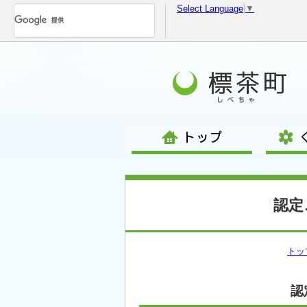
Select Language
▼
コ
ン
テ
ン
ツ
へ
移
動
認定
トッ
認