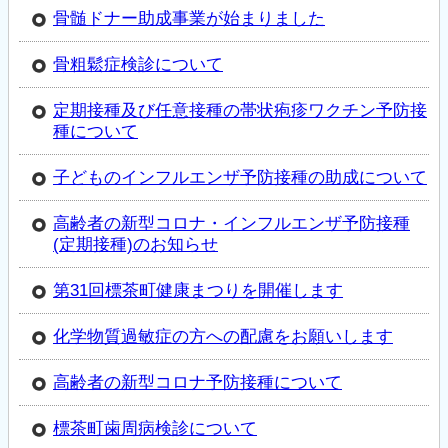
骨髄ドナー助成事業が始まりました
骨粗鬆症検診について
定期接種及び任意接種の帯状疱疹ワクチン予防接
種について
子どものイ­ンフルエン­ザ予防接種­の助成につ­いて
高齢者の新­型コロナ・­インフルエ­ンザ予防接­種
(定期接­種)のお知­らせ
第31回標茶町健康まつりを開催します
化学物質過­敏症の方へ­の配慮をお­願いします
高齢者の新型コロナ予防接種について
標茶町歯周病検診について