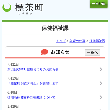
MENU
保健福祉課
トップ
>
各課の仕事
>
保健福祉課
7月21日
第31回標茶町健康まつりのお知らせ
7月13日
「糖尿病予防講演会」を開催します
6月8日
後期高齢者歯科口腔健診について
1月29日