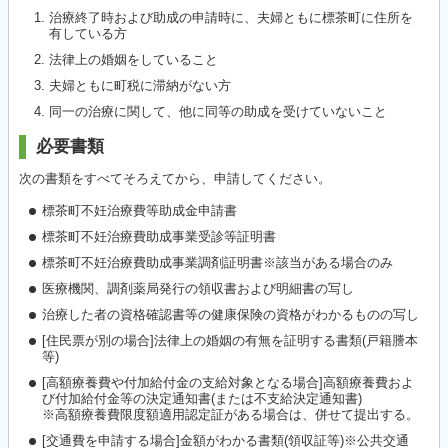
治療終了時および助成の申請時に、夫婦ともに標茶町に住所を
有している方
法律上の婚姻をしていること
夫婦ともに町税に滞納がない方
同一の治療に関して、他に同等の助成を受けていないこと
必要書類
次の書類をすべてそろえてから、申請してください。
標茶町不妊治療費等助成金申請書
標茶町不妊治療費助成事業受診等証明書
標茶町不妊治療費助成事業調剤証明書※該当がある場合のみ
医療機関、調剤薬局発行の領収書および明細書の写し
治療した者の資格確認書等の健康保険の資格がわかるものの写し
[住民票が別の場合]法律上の婚姻の有無を証明する書類(戸籍謄本
等)
[高額療養費や付加給付金の支給対象となる場合]高額療養費およ
び付加給付金等の決定通知書(または不支給決定通知書)
※高額療養費限度額適用認定証がある場合は、併せて提出する。
[交通費を申請する場合]金額がわかる書類(領収証等)※公共交通