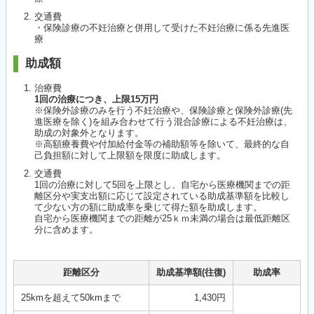
交通費
・保険診療の不妊治療と併用して受けた不妊治療に係る先進医
療
助成額
治療費
1回の治療につき、上限15万円
※保険外診療のみを行う不妊治療や、保険診療と保険外診療(先
進医療を除く)を組み合わせて行う混合診療による不妊治療は、
助成の対象外となります。
※高額療養費や付加給付金等の補助額等を除いて、最終的な自
己負担額に対して上限額を限度に助成します。
交通費
1回の治療に対して5回を上限とし、自宅から医療機関までの距
離区分や実支出額に応じて設定されている助成基準額を比較し
て少ない方の額に助成率を乗じて得た額を助成します。
自宅から医療機関までの距離が25ｋｍ未満の場合は最低距離区
分に含めます。
距離区分
助成基準額(往復)
助成率
25kmを超えて50kmまで
1,430円