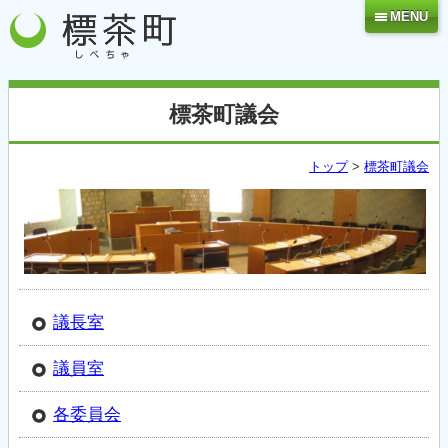
MENU
標茶町議会
トップ
>
標茶町議会
議長室
議員室
各委員会