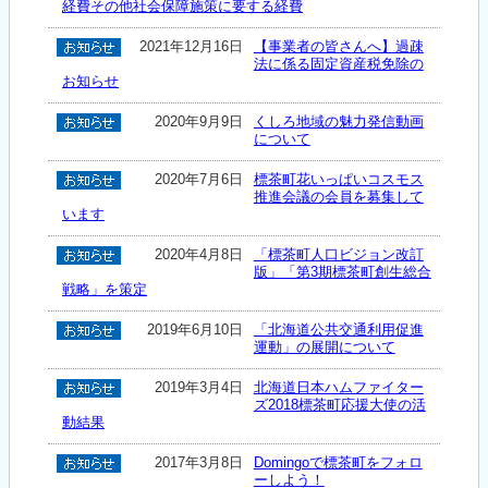
経費その他社会保障施策に要する経費
2021年12月16日
【事業者の皆さんへ】過疎
法に係る固定資産税免除の
お知らせ
2020年9月9日
くしろ地域の魅力発信動画
について
2020年7月6日
標茶町花いっぱいコスモス
推進会議の会員を募集して
います
2020年4月8日
「標茶町人口ビジョン改訂
版」「第3期標茶町創生総合
戦略」を策定
2019年6月10日
「北海道公共交通利用促進
運動」の展開について
2019年3月4日
北海道日本ハムファイター
ズ2018標茶町応援大使の活
動結果
2017年3月8日
Domingoで標茶町をフォロ
ーしよう！