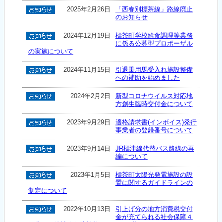
2025年2月26日
「西春別標茶線」路線廃止
のお知らせ
2024年12月19日
標茶町学校給食調理等業務
に係る公募型プロポーザル
の実施について
2024年11月15日
引退乗用馬受入れ施設整備
への補助を始めました
2024年2月2日
新型コロナウイルス対応地
方創生臨時交付金について
2023年9月29日
適格請求書(インボイス)発行
事業者の登録番号について
2023年9月14日
JR標津線代替バス路線の再
編について
2023年1月5日
標茶町太陽光発電施設の設
置に関するガイドラインの
制定について
2022年10月13日
引上げ分の地方消費税交付
金が充てられる社会保障４