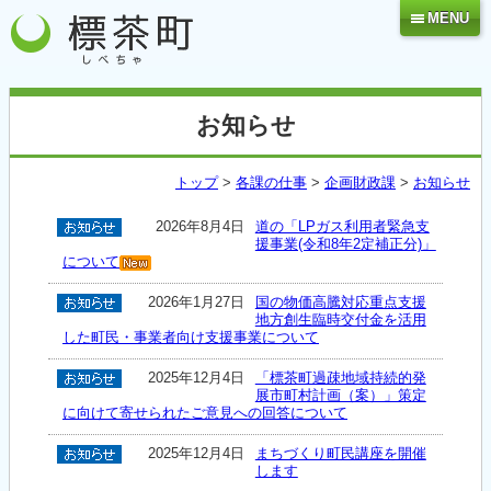
MENU
お知らせ
トップ
>
各課の仕事
>
企画財政課
>
お知らせ
2026年8月4日
道の「LPガス利用者緊急支
援事業(令和8年2定補正分)」
について
2026年1月27日
国の物価高騰対応重点支援
地方創生臨時交付金を活用
した町民・事業者向け支援事業について
2025年12月4日
「標茶町過疎地域持続的発
展市町村計画（案）」策定
に向けて寄せられたご意見への回答について
2025年12月4日
まちづくり町民講座を開催
します